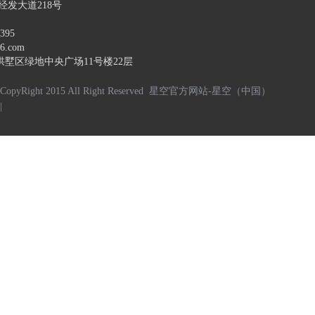
经
发大道218号
395
6.com
拱墅区绿地中央广场11
号楼22层
CopyRight 2015 All Right Reserved 星空官方网站-星空（中国）
|