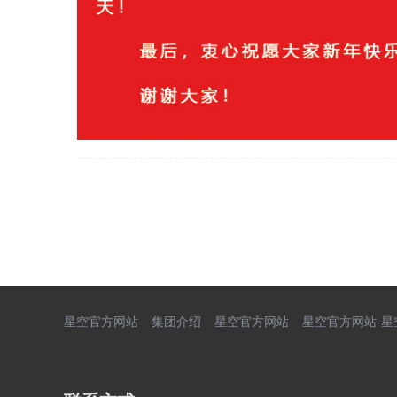
星空官方网站
集团介绍
星空官方网站
星空官方网站-