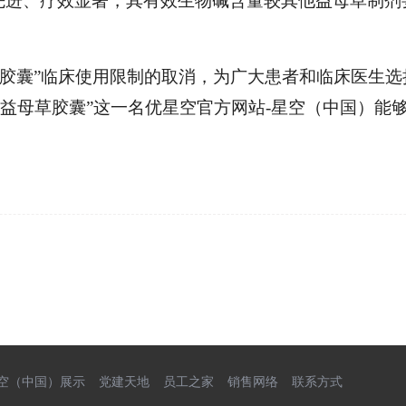
先进、疗效显著，其有效生物碱含量较其他益母草制剂要
草胶囊”临床使用限制的取消，为广大患者和临床医生
鲜益母草胶囊”这一名优星空官方网站-星空（中国）能
星空（中国）展示
党建天地
员工之家
销售网络
联系方式